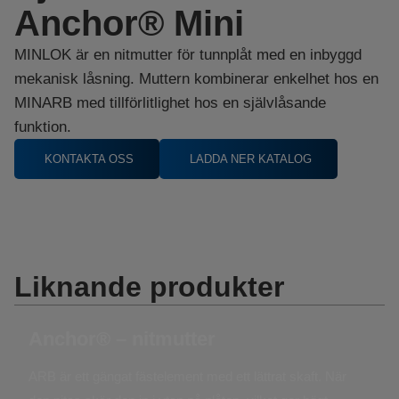
Anchor® Mini
MINLOK är en nitmutter för tunnplåt med en inbyggd
mekanisk låsning. Muttern kombinerar enkelhet hos en
MINARB med tillförlitlighet hos en självlåsande
funktion.
KONTAKTA OSS
LADDA NER KATALOG
Liknande produkter
Anchor® – nitmutter
ARB är ett gängat fästelement med ett lättrat skaft. När