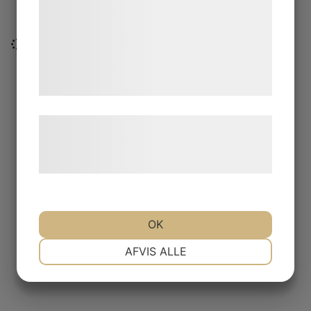
analysepartnere, som kan kombinere dem
med data, du tidligere har givet dem eller
de har indsamlet gennem din brug af deres
tjenester. Ved at klikke på 'OK' giver du
samtykke til disse formål.
Læs mere om vores brug af cookies og
behandling af persondata på vores
hjemmeside.
OK
NØDVENDIGE
PRÆFERENCER
AFVIS ALLE
MARKETING
STATISTIK