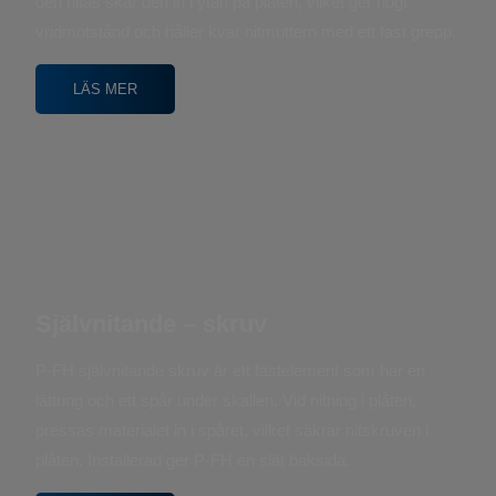
den nitas skär den in i ytan på plåten, vilket ger högt
vridmotstånd och håller kvar nitmuttern med ett fast grepp.
LÄS MER
Självnitande – skruv
P-FH självnitande skruv är ett fästelement som har en
lättring och ett spår under skallen. Vid nitning i plåten,
pressas materialet in i spåret, vilket säkrar nitskruven i
plåten. Installerad ger P-FH en slät baksida.