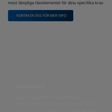
mest lämpliga fästelementet för dina specifika krav.
KONTAKTA OSS FÖR MER INFO
Sonic-lok®
SL är konstruerad för snabb installation i
termoplaster genom värme eller ultraljud. Den är
försedd med två band av rillor i motstående vinkel