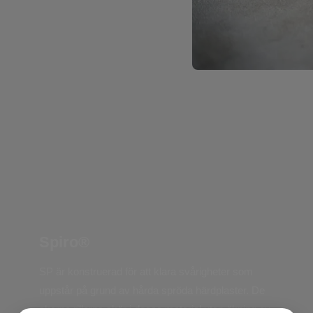
Spiro®
SP är konstruerad för att klara svårigheter som
uppstår på grund av hårda spröda härdplaster. De
skarpa rillorna skär i dessa material utan ökning av