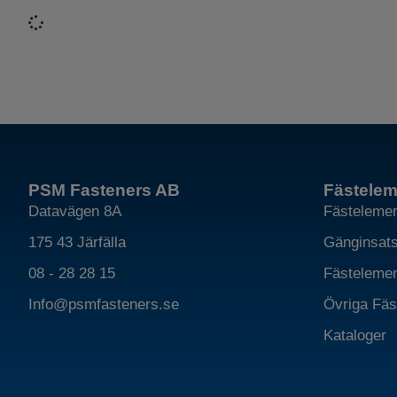
PSM Fasteners AB
Fästelem
Datavägen 8A
Fästelement
175 43 Järfälla
Gänginsatse
08 - 28 28 15
Fästelemen
Info@psmfasteners.se
Övriga Fäs
Kataloger