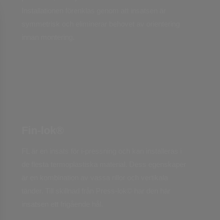
Installationen förenklas genom att insatsen är
symmetrisk och eliminerar behovet av orientering
innan montering.
Fin-lok®
FL är en insats för i-pressning och kan installeras i
de flesta termoplastiska material. Dess egenskaper
är en kombination av vassa rillor och vertikala
tänder. Till skillnad från Press-lok© har den här
insatsen ett frigående hål.