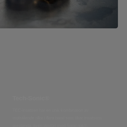
Tech-Sonic®
TEC-insatsen har en unik kombination av
motstående rillor i flera band som ökar insatsens
prestanda, även jämfört med Sonic-lok®.