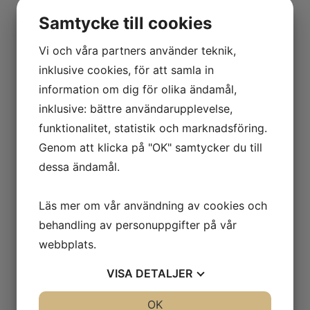
stress och kan därmed användas med tunnare
Samtycke till cookies
väggar i tornen än jämförbara insatser.
Vi och våra partners använder teknik,
inklusive cookies, för att samla in
information om dig för olika ändamål,
inklusive: bättre användarupplevelse,
funktionalitet, statistik och marknadsföring.
Genom att klicka på "OK" samtycker du till
dessa ändamål.
Mini-tech®
Läs mer om vår användning av cookies och
MTEC är en miniatyrinsats med alla bra
behandling av personuppgifter på vår
egenskaper från Tech-sonic©. Den är idealisk för
webbplats.
dagens mindre plastprodukter och tillåter
användning av små skruvar och eliminerar risken
VISA
DETALJER
av förstörda gängor.
JA
NEJ
OK
JA
NEJ