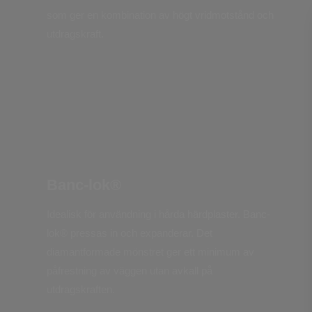
som ger en kombination av högt vridmotstånd och
utdragskraft.
Banc-lok®
Idealisk för användning i hårda härdplaster. Banc-
lok® pressas in och expanderar. Det
diamantformade mönstret ger ett minimum av
påfrestning av väggen utan avkall på
utdragskraften.