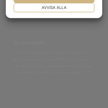
NÖDVÄNDIG
INSTÄLLNINGAR
AVVISA ALLA
JA
NEJ
JA
NEJ
MARKNADSFÖRING
STATISTIK
Screw-sert®
SCT är en självgängande insats som passar i de
flesta termoplaster och härdplasten. Insatsen är
speciellt lämplig där applikationer som kräver hög
utdragskraft och består av porösa material.